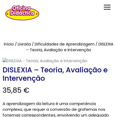
Novidades
Início
/
Livraria
/
Dificuldades de Aprendizagem
/ DISLEXIA
Brinquedos
– Teoria, Avaliação e Intervenção
Testes Psicológicos
DISLEXIA – Teoria, Avaliação e
Material de Intervenção
Intervenção
Livraria
35,85
€
Formação
A aprendizagem da leitura é uma competência
Catálogos
complexa, que requer a conversão de grafemas nos
fonemas correspondentes, envolvendo um adequado