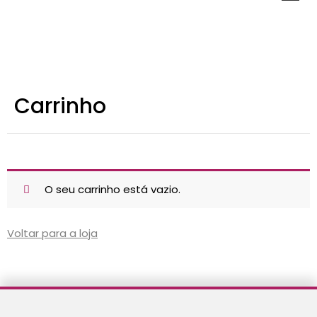
Novidades
Carrinho
Brinquedos
Testes Psicológicos
Material de Intervenção
O seu carrinho está vazio.
Livraria
Formação
Voltar para a loja
Catálogos