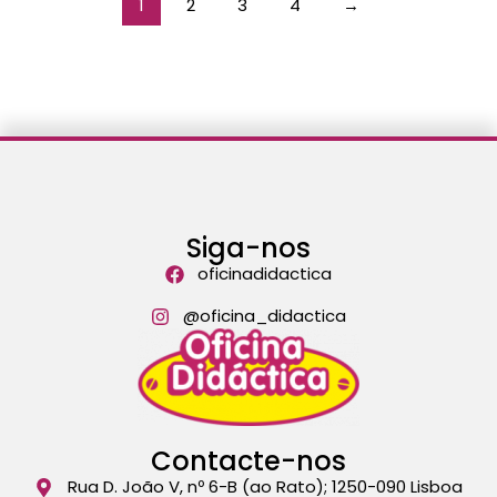
1
2
3
4
→
Siga-nos
oficinadidactica
@oficina_didactica
Contacte-nos
Rua D. João V, nº 6-B (ao Rato); 1250-090 Lisboa