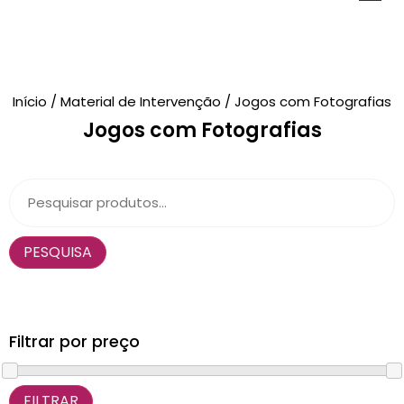
Novidades
Início
/
Material de Intervenção
/ Jogos com Fotografias
Jogos com Fotografias
Brinquedos
Testes Psicológicos
Material de Intervenção
PESQUISA
Livraria
Formação
Catálogos
Filtrar por preço
FILTRAR