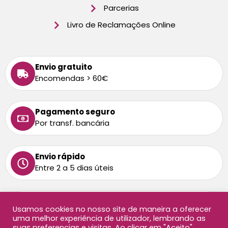
Parcerias
Livro de Reclamações Online
Envio gratuito
Encomendas > 60€
Pagamento seguro
Por transf. bancária
Envio rápido
Entre 2 a 5 dias úteis
Tem alguma dúvida
Usamos cookies no nosso site de maneira a oferecer
Ligue-nos: 213 872 458
uma melhor experiência de utilizador, lembrando as
Chamada para rede fixa nacional
suas preferencias e visitas. Ao clicar em "Aceito",