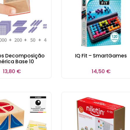
os Decomposição
IQ Fit – SmartGames
érica Base 10
13,80
€
14,50
€