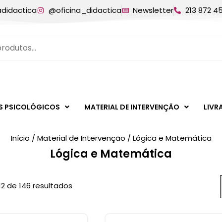
adidactica
@oficina_didactica
Newsletter
213 872 4
S PSICOLÓGICOS
MATERIAL DE INTERVENÇÃO
LIVR
Início
/
Material de Intervenção
/ Lógica e Matemática
Lógica e Matemática
12 de 146 resultados