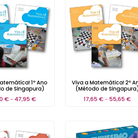
atemática! 1º Ano
Viva a Matemática! 2º A
o de Singapura)
(Método de Singapura
90
€
47,95
€
17,65
€
55,65
€
–
–