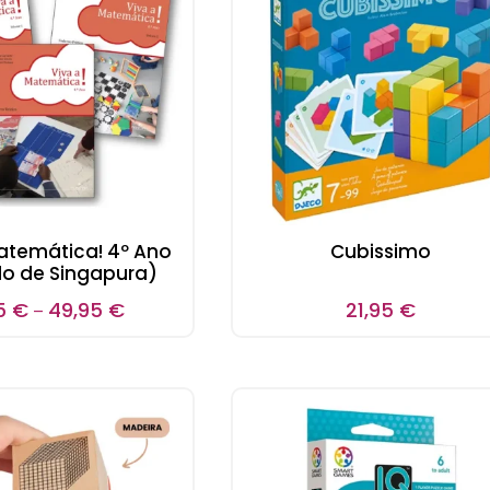
atemática! 4º Ano
Cubissimo
o de Singapura)
15
€
49,95
€
21,95
€
–