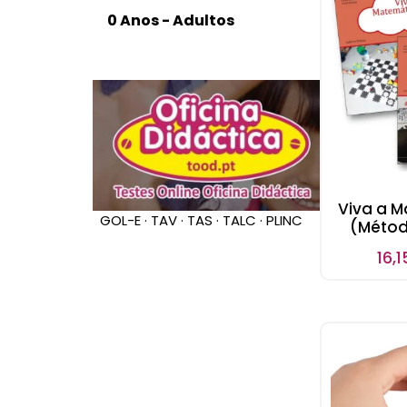
Viva a M
GOL-E · TAV · TAS · TALC · PLINC
(Métod
16,