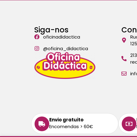
Siga-nos
Con
oficinadidactica
Ru
12
@oficina_didactica
21
re
in
Envio gratuito
Encomendas > 60€