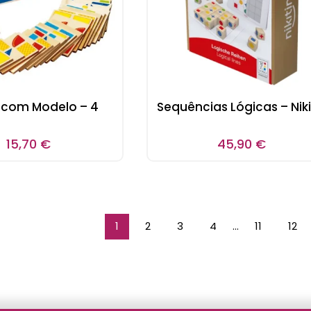
 com Modelo – 4
Sequências Lógicas – Niki
15,70
€
45,90
€
1
2
3
4
…
11
12