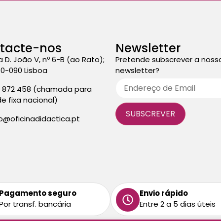
tacte-nos
Newsletter
a D. João V, nº 6-B (ao Rato);
Pretende subscrever a noss
50-090 Lisboa
newsletter?
3 872 458 (chamada para
de fixa nacional)
fo@oficinadidactica.pt
Pagamento seguro
Envio rápido
Por transf. bancária
Entre 2 a 5 dias úteis