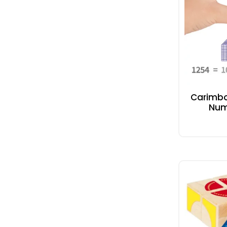
Carimb
Num