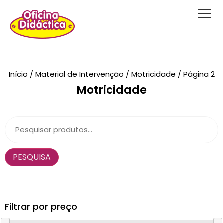
Novidades
Início
/
Material de Intervenção
/
Motricidade
/ Página 2
Motricidade
Brinquedos
Testes Psicológicos
Material de Intervenção
PESQUISA
Livraria
Formação
Catálogos
Filtrar por preço