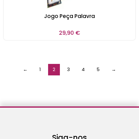
Jogo Peça Palavra
29,90
€
←
1
2
3
4
5
→
Siga-nos