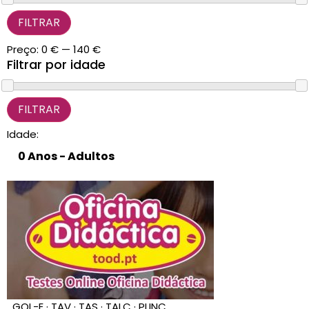
FILTRAR
CARRINHO
0 items
Preço:
0 €
—
140 €
Filtrar por idade
Idade:
GOL-E · TAV · TAS · TALC · PLINC