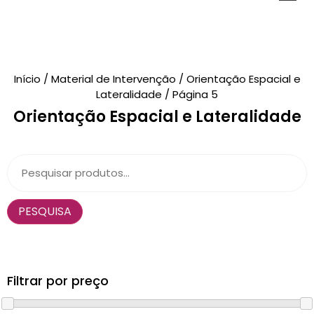
Novidades
Início
/
Material de Intervenção
/
Orientação Espacial e
Lateralidade
/ Página 5
Brinquedos
Orientação Espacial e Lateralidade
Testes Psicológicos
Material de Intervenção
Livraria
PESQUISA
Formação
Catálogos
Filtrar por preço