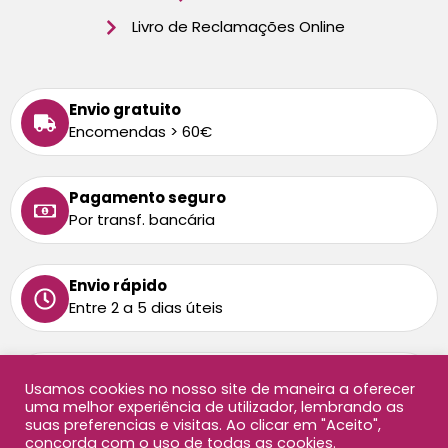
Livro de Reclamações Online
Envio gratuito
Encomendas > 60€
Pagamento seguro
Por transf. bancária
Envio rápido
Entre 2 a 5 dias úteis
Tem alguma dúvida
Usamos cookies no nosso site de maneira a oferecer
Ligue-nos: 213 872 458
uma melhor experiência de utilizador, lembrando as
Chamada para rede fixa nacional
suas preferencias e visitas. Ao clicar em "Aceito",
concorda com o uso de todas as cookies.