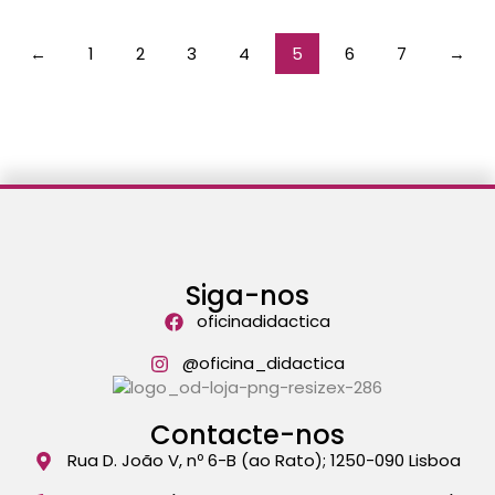
←
1
2
3
4
5
6
7
→
Siga-nos
oficinadidactica
@oficina_didactica
Contacte-nos
Rua D. João V, nº 6-B (ao Rato); 1250-090 Lisboa