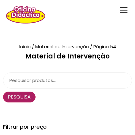
Novidades
Início
/
Material de Intervenção
/ Página 54
Material de Intervenção
Brinquedos
Testes Psicológicos
Material de Intervenção
PESQUISA
Livraria
Formação
Catálogos
Filtrar por preço