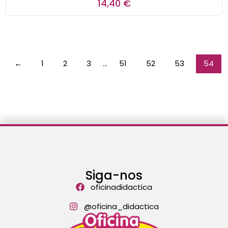
14,40
€
←
1
2
3
…
51
52
53
54
Siga-nos
oficinadidactica
@oficina_didactica