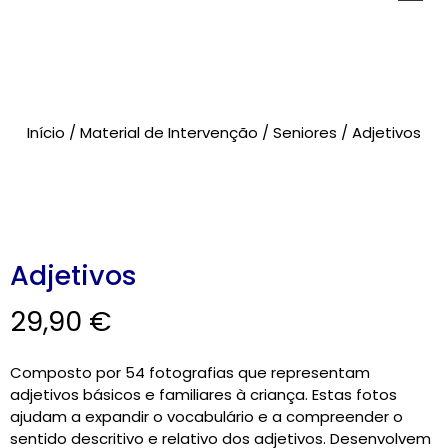
Novidades
Início
/
Material de Intervenção
/
Seniores
/ Adjetivos
Brinquedos
Testes Psicológicos
Material de Intervenção
Adjetivos
Livraria
29,90
€
Formação
Composto por 54 fotografias que representam
Catálogos
adjetivos básicos e familiares à criança. Estas fotos
ajudam a expandir o vocabulário e a compreender o
sentido descritivo e relativo dos adjetivos. Desenvolvem