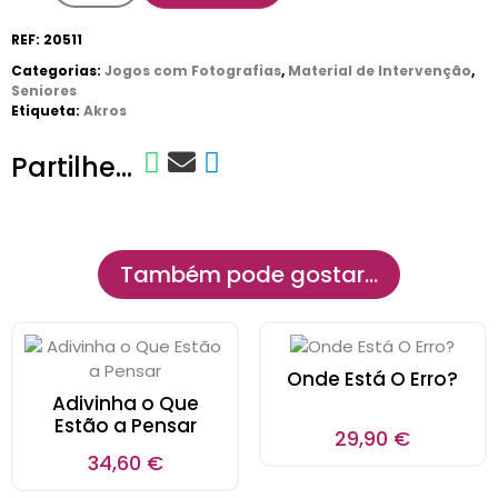
REF:
20511
Categorias:
Jogos com Fotografias
,
Material de Intervenção
,
Seniores
Etiqueta:
Akros
Partilhe...
Também pode gostar…
Onde Está O Erro?
Adivinha o Que
Estão a Pensar
29,90
€
34,60
€