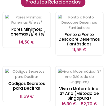
Produtos Relacionados
Pares Mínimos:
Fonemas /ʃ/ e /s/
Ponto a Ponto
Descobre Desenhos
14,50
€
Fantásticos
11,59
€
Códigos Secretos
para Decifrar
Viva a Matemática!
3º Ano (Método de
11,59
€
Singapura)
16,30
€
52,70
€
–