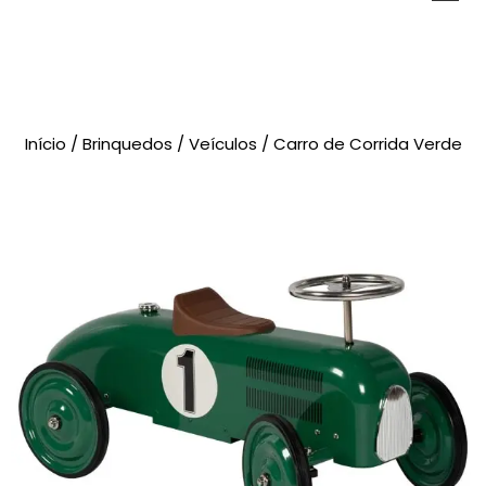
Novidades
Início
/
Brinquedos
/
Veículos
/ Carro de Corrida Verde
Brinquedos
Testes Psicológicos
Material de Intervenção
Livraria
Formação
Catálogos