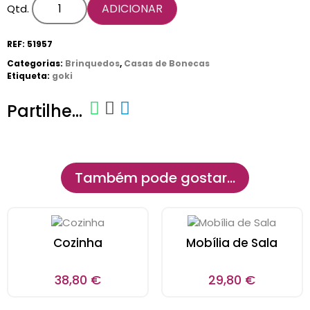
ADICIONAR
Qtd.
REF:
51957
Categorias:
Brinquedos
,
Casas de Bonecas
Etiqueta:
goki
Partilhe...
Também pode gostar…
Cozinha
Mobília de Sala
38,80
€
29,80
€