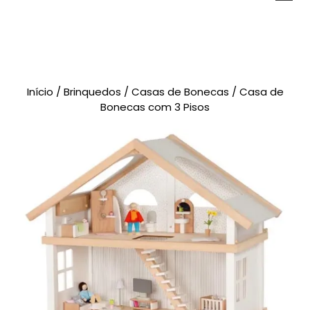
Novidades
Brinquedos
Testes Psicológicos
Material de Intervenção
Livraria
Início
/
Brinquedos
/
Casas de Bonecas
/ Casa de
Formação
Catálogos
Bonecas com 3 Pisos
CARRINHO
0 items