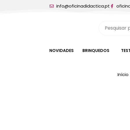
info@oficinadidactica.pt
oficin
NOVIDADES
BRINQUEDOS
TES
Início