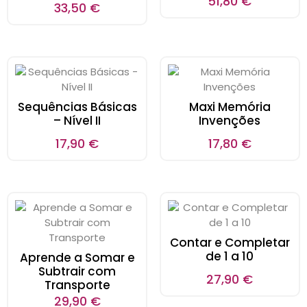
51,80
€
33,50
€
Sequências Básicas
Maxi Memória
– Nível II
Invenções
17,90
€
17,80
€
Contar e Completar
de 1 a 10
Aprende a Somar e
Subtrair com
27,90
€
Transporte
29,90
€