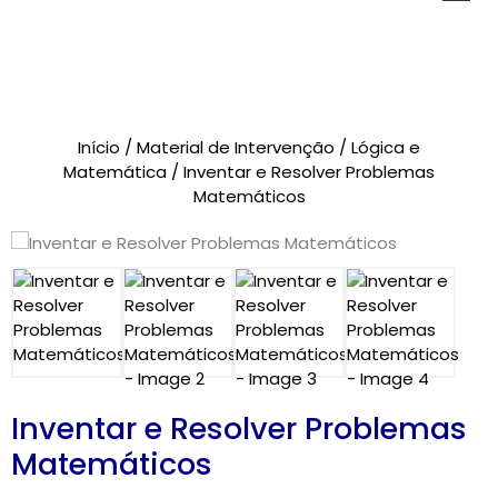
Novidades
Início
/
Material de Intervenção
/
Lógica e
Brinquedos
Matemática
/ Inventar e Resolver Problemas
Matemáticos
Testes Psicológicos
Material de Intervenção
Livraria
Formação
Catálogos
Inventar e Resolver Problemas
Matemáticos