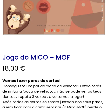
CARRINHO
0 items
Jogo do MICO – MOF
18,00
€
Vamos fazer pares de cartas!
Conseguiste um par de ‘boca de velhota’? Então terás
de imitar a ‘boca de velhota’… não se pode ver os teus
dentes… repete 3 vezes… e voltamos a jogar!
Após todas as cartas se terem juntado aos seus pares,
quem ficar com a carta sem par (o Mico-MOF) perde o