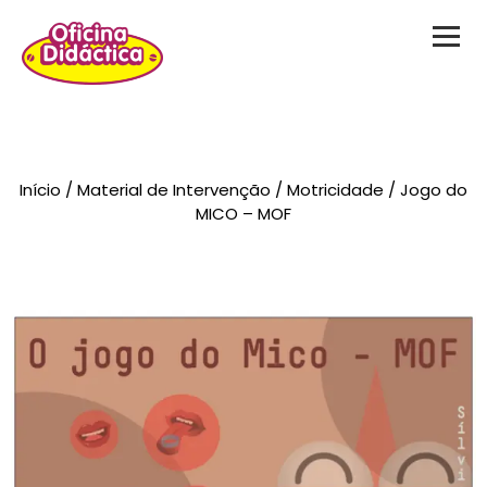
Novidades
Início
/
Material de Intervenção
/
Motricidade
/ Jogo do
Brinquedos
MICO – MOF
Testes Psicológicos
Material de Intervenção
Livraria
Formação
Catálogos