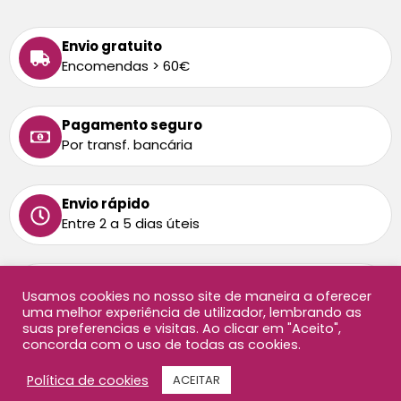
Envio gratuito
Encomendas > 60€
Pagamento seguro
Por transf. bancária
Envio rápido
Entre 2 a 5 dias úteis
Tem alguma dúvida
Usamos cookies no nosso site de maneira a oferecer
Ligue-nos: 213 872 458
uma melhor experiência de utilizador, lembrando as
Chamada para rede fixa nacional
suas preferencias e visitas. Ao clicar em "Aceito",
concorda com o uso de todas as cookies.
Copyright ©2026 Oficina Didáctica, todos os direitos
Política de cookies
ACEITAR
reservados. Website por
AB Sites