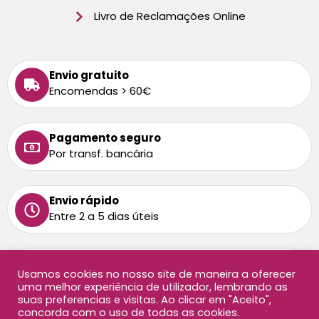
Livro de Reclamações Online
Envio gratuito
Encomendas > 60€
Pagamento seguro
Por transf. bancária
Envio rápido
Entre 2 a 5 dias úteis
Tem alguma dúvida
Usamos cookies no nosso site de maneira a oferecer
Ligue-nos: 213 872 458
uma melhor experiência de utilizador, lembrando as
Chamada para rede fixa nacional
suas preferencias e visitas. Ao clicar em "Aceito",
concorda com o uso de todas as cookies.