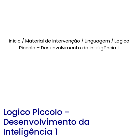
Novidades
Brinquedos
Testes Psicológicos
Material de Intervenção
Livraria
Início
/
Material de Intervenção
/
Linguagem
/ Logico
Formação
Catálogos
Piccolo – Desenvolvimento da Inteligência 1
CARRINHO
0 items
Logico Piccolo –
Desenvolvimento da
Inteligência 1