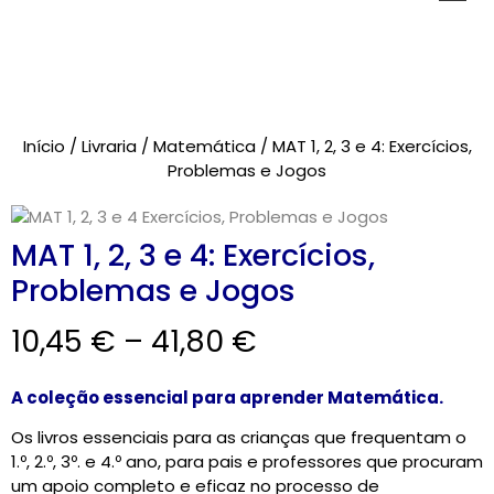
Novidades
Início
/
Livraria
/
Matemática
/ MAT 1, 2, 3 e 4: Exercícios,
Brinquedos
Problemas e Jogos
Testes Psicológicos
MAT 1, 2, 3 e 4: Exercícios,
Material de Intervenção
Problemas e Jogos
Livraria
10,45
€
–
41,80
€
Formação
A coleção essencial para aprender Matemática.
Catálogos
Os livros essenciais para as crianças que frequentam o
1.º, 2.º, 3º. e 4.º ano, para pais e professores que procuram
um apoio completo e eficaz no processo de