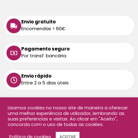
Envio gratuito
Encomendas > 60€
Pagamento seguro
Por transf. bancária
Envio rápido
Entre 2 a 5 dias úteis
Tem alguma dúvida
Usamos cookies no nosso site de maneira a oferecer
Ligue-nos: 213 872 458
uma melhor experiência de utilizador, lembrando as
Chamada para rede fixa nacional
suas preferencias e visitas. Ao clicar em "Aceito",
concorda com o uso de todas as cookies.
Copyright ©2026 Oficina Didáctica, todos os direitos
Política de cookies
ACEITAR