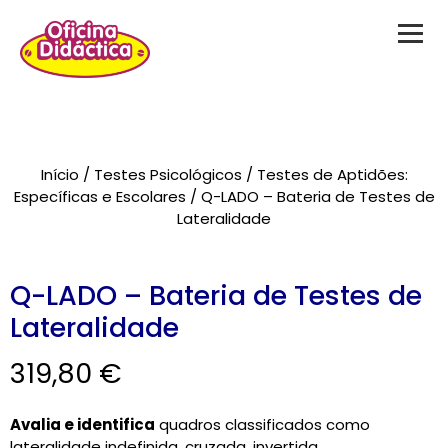
Novidades
Início
/
Testes Psicológicos
/
Testes de Aptidões:
Brinquedos
Específicas e Escolares
/ Q-LADO – Bateria de Testes de
Lateralidade
Testes Psicológicos
Material de Intervenção
Q-LADO – Bateria de Testes de
Lateralidade
Livraria
319,80
€
Formação
Catálogos
Avalia e identifica
quadros classificados como
lateralidade indefinida, cruzada, invertida,