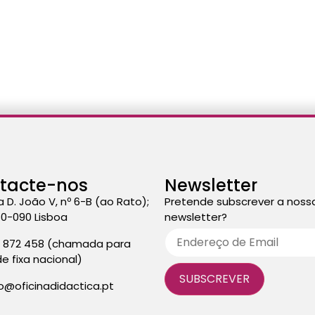
tacte-nos
Newsletter
a D. João V, nº 6-B (ao Rato);
Pretende subscrever a noss
50-090 Lisboa
newsletter?
3 872 458 (chamada para
de fixa nacional)
fo@oficinadidactica.pt