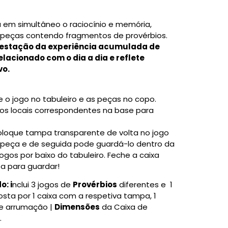
a em simultâneo o raciocínio e memória,
 peças contendo fragmentos de provérbios.
festação da experiência acumulada de
elacionado com o dia a dia e reflete
vo.
 o jogo no tabuleiro e as peças no copo.
s locais correspondentes na base para
oque tampa transparente de volta no jogo
peça e de seguida pode guardá-lo dentro da
ogos por baixo do tabuleiro. Feche a caixa
a para guardar!
: i
nclui 3 jogos de
Provérbios
diferentes e
1
sta por 1 caixa com a respetiva tampa, 1
e arrumação |
Dimensões
da Caixa de
.