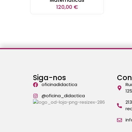
120,00
€
Siga-nos
Con
oficinadidactica
Ru
12
@oficina_didactica
21
re
in