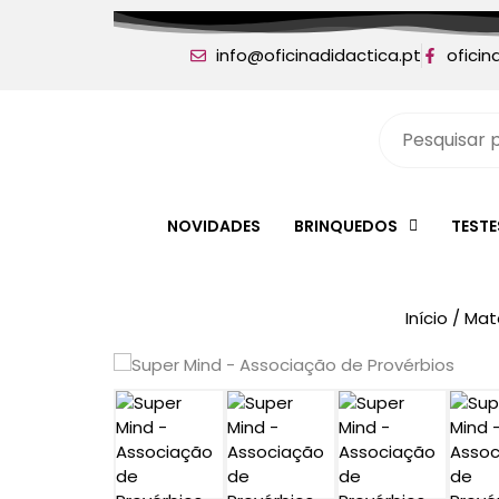
info@oficinadidactica.pt
oficin
NOVIDADES
BRINQUEDOS
TEST
Início
/
Mate