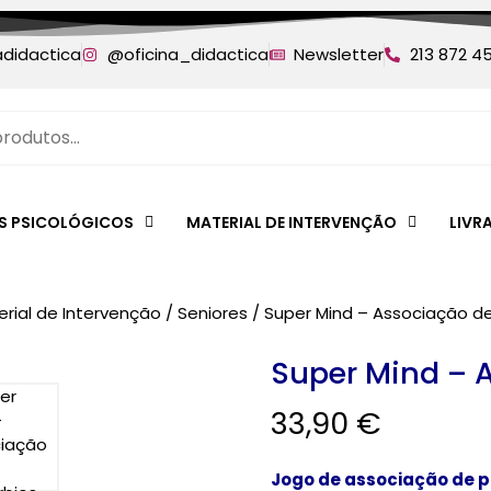
adidactica
@oficina_didactica
Newsletter
213 872 4
ES PSICOLÓGICOS
MATERIAL DE INTERVENÇÃO
LIVR
rial de Intervenção
/
Seniores
/ Super Mind – Associação de
Super Mind – 
33,90
€
Jogo de associação de p