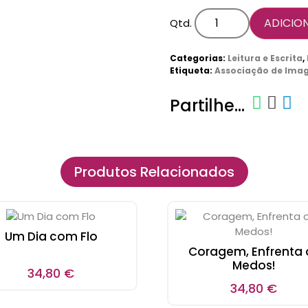
ADICIO
Qtd.
Categorias:
Leitura e Escrita
,
Etiqueta:
Associação de Ima
Partilhe...
Produtos Relacionados
Um Dia com Flo
Coragem, Enfrenta 
Medos!
34,80
€
34,80
€