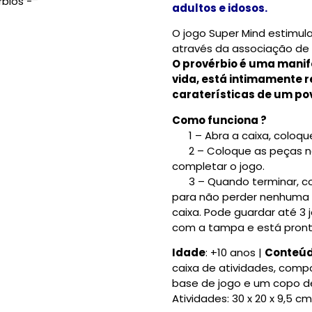
adultos e idosos.
O jogo Super Mind estimul
através da associação de
O provérbio é uma mani
vida, está intimamente r
caraterísticas de um po
Como funciona ?
1 – Abra a caixa, coloque
2 – Coloque as peças no
completar o jogo.
3 – Quando terminar, col
para não perder nenhuma 
caixa. Pode guardar até 3 j
com a tampa e está pront
Idade
: +10 anos |
Conteúdo
caixa de atividades, compo
base de jogo e um copo d
Atividades: 30 x 20 x 9,5 cm