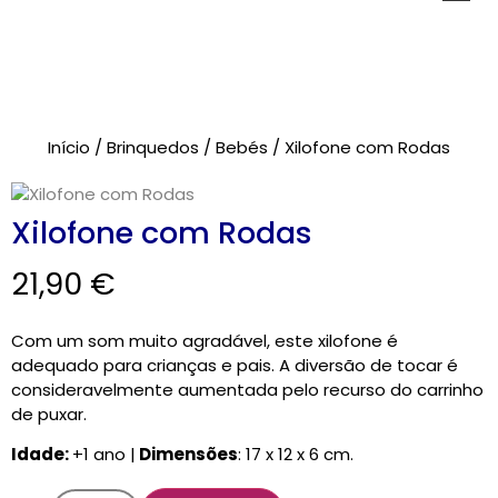
Novidades
Início
/
Brinquedos
/
Bebés
/ Xilofone com Rodas
Brinquedos
Testes Psicológicos
Xilofone com Rodas
Material de Intervenção
21,90
€
Livraria
Com um som muito agradável, este xilofone é
adequado para crianças e pais. A diversão de tocar é
Formação
consideravelmente aumentada pelo recurso do carrinho
de puxar.
Catálogos
Idade:
+1 ano |
Dimensões
: 17 x 12 x 6 cm.