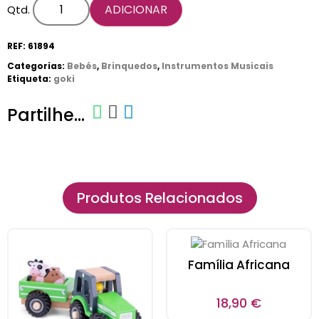
ADICIONAR
CARRINHO
Qtd.
0 items
REF:
61894
Categorias:
Bebés
,
Brinquedos
,
Instrumentos Musicais
Etiqueta:
goki
Partilhe...
Produtos Relacionados
Família Africana
18,90
€