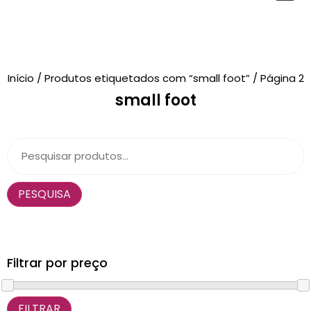
Novidades
Início
/
Produtos etiquetados com “small foot”
/ Página 2
small foot
Brinquedos
Testes Psicológicos
Material de Intervenção
PESQUISA
Livraria
Formação
Catálogos
Filtrar por preço
FILTRAR