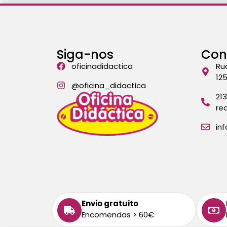
Siga-nos
Con
oficinadidactica
Ru
12
@oficina_didactica
21
re
in
Envio gratuito
Encomendas > 60€