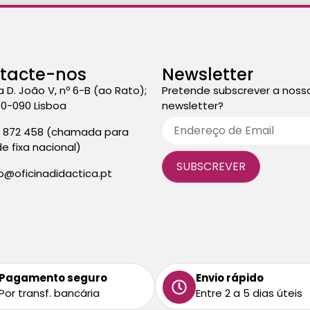
tacte-nos
Newsletter
a D. João V, nº 6-B (ao Rato);
Pretende subscrever a noss
50-090 Lisboa
newsletter?
3 872 458 (chamada para
de fixa nacional)
fo@oficinadidactica.pt
Pagamento seguro
Envio rápido
Por transf. bancária
Entre 2 a 5 dias úteis