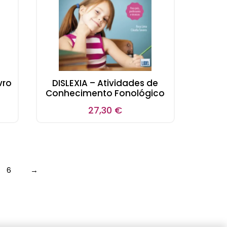
vro
DISLEXIA – Atividades de
Conhecimento Fonológico
27,30
€
6
→