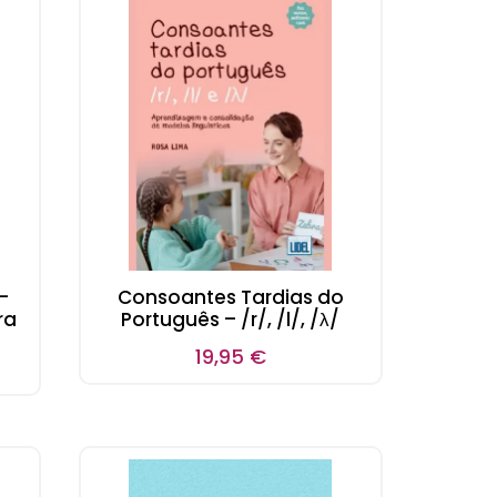
–
Consoantes Tardias do
ra
Português – /r/, /l/, /λ/
19,95
€