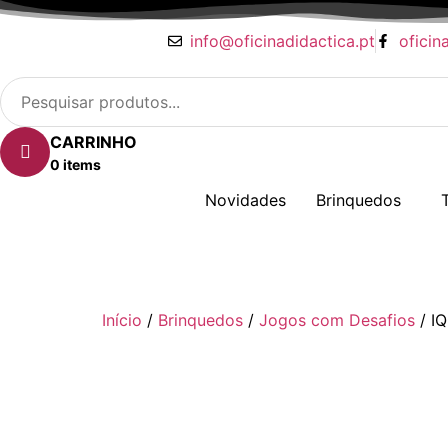
info@oficinadidactica.pt
oficin
CARRINHO
0 items
Novidades
Brinquedos
Início
/
Brinquedos
/
Jogos com Desafios
/ IQ