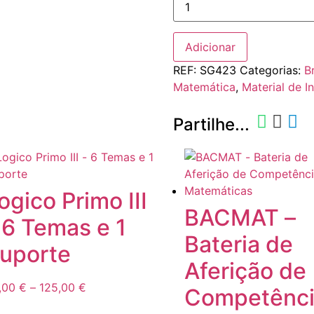
IQ
Fit
-
SmartGames
Adicionar
REF:
SG423
Categorias:
B
Matemática
,
Material de I
Partilhe...
ogico Primo III
BACMAT –
 6 Temas e 1
Bateria de
uporte
Aferição de
,00
€
–
125,00
€
Price
Competênci
range: