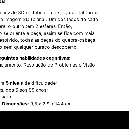
os!
 puzzle 3D no tabuleiro de jogo de tal forma
ma imagem 2D (plana). Um dos lados de cada
ra, o outro tem 2 esferas. Então,
se orienta a peça, assim se fica com mais
esolvido, todas as peças do quebra-cabeça
go sem qualquer buraco descoberto.
eguintes habilidades cognitivas:
nejamento, Resolução de Problemas e Visão
com
5 níveis
de dificuldade;
es, dos 6 aos 99 anos;
pacto.
|
Dimensões
: 9,8 x 2,9 x 14,4 cm.