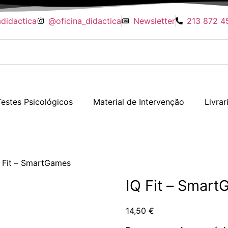
adidactica
@oficina_didactica
Newsletter
213 872 45
Testes Psicológicos
Material de Intervenção
Livrar
Novidades
 Fit – SmartGames
Brinquedos
Testes Psicológicos
IQ Fit – Smar
Material de Intervenção
Livraria
Formação
Catálogos
14,50
€