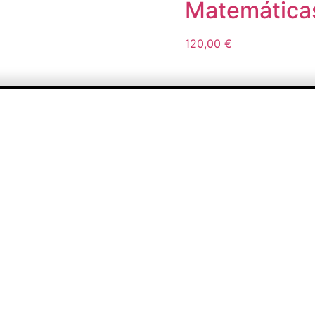
Matemática
25,00 €
through
125,00 €
120,00
€