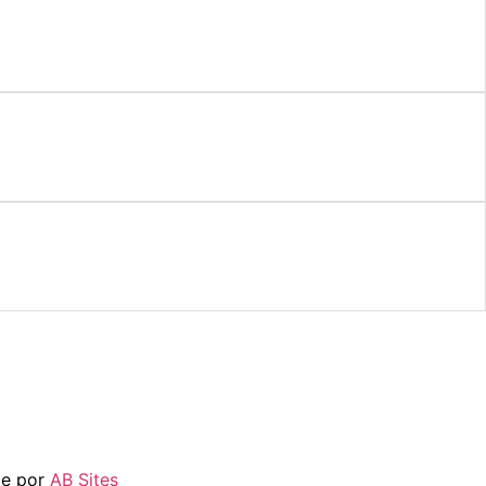
te por
AB Sites