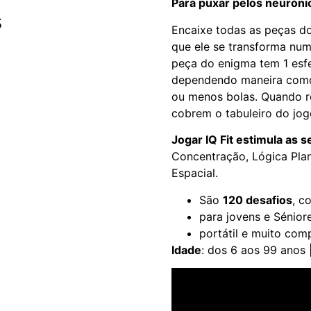
Para puxar pelos neuróni
s
Encaixe todas as peças do
que ele se transforma nu
peça do enigma tem 1 esfe
dependendo maneira como 
ou menos bolas. Quando r
cobrem o tabuleiro do jo
Jogar IQ Fit estimula as s
Concentração, Lógica Pla
Espacial.
São
120 desafios
, 
para jovens e Sénior
portátil e muito com
Idade
: dos 6 aos 99 anos 