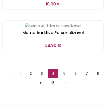
10,90
€
Memo Auditivo Personalizável
39,90
€
←
1
2
3
4
5
6
7
8
9
10
→