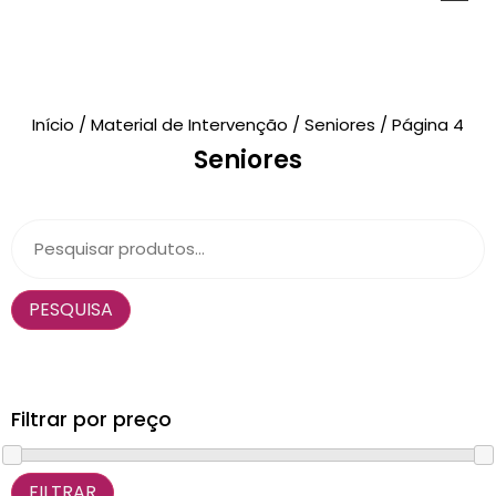
Novidades
Início
/
Material de Intervenção
/
Seniores
/ Página 4
Seniores
Brinquedos
Testes Psicológicos
Material de Intervenção
PESQUISA
Livraria
Formação
Catálogos
Filtrar por preço
FILTRAR