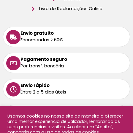
Livro de Reclamações Online
Envio gratuito
Encomendas > 60€
Pagamento seguro
Por transf. bancária
Envio rápido
Entre 2 a 5 dias úteis
Tem alguma dúvida
Usamos cookies no nosso site de maneira a oferecer
Ligue-nos: 213 872 458
uma melhor experiência de utilizador, lembrando as
Chamada para rede fixa nacional
suas preferencias e visitas. Ao clicar em "Aceito",
concorda com o uso de todas as cookies.