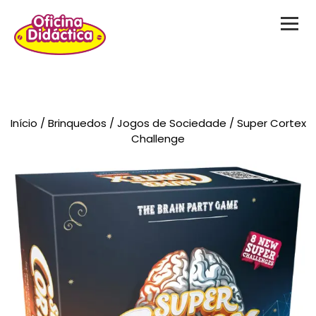
Novidades
Início
/
Brinquedos
/
Jogos de Sociedade
/ Super Cortex
Brinquedos
Challenge
Testes Psicológicos
Material de Intervenção
Livraria
Formação
Catálogos