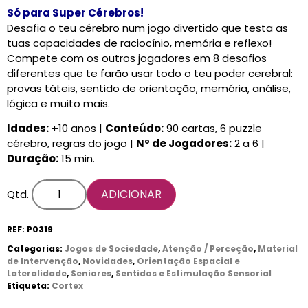
Só para Super Cérebros!
Desafia o teu cérebro num jogo divertido que testa as
tuas capacidades de raciocínio, memória e reflexo!
Compete com os outros jogadores em 8 desafios
diferentes que te farão usar todo o teu poder cerebral:
provas táteis, sentido de orientação, memória, análise,
lógica e muito mais.
Idades:
+10 anos |
Conteúdo:
90 cartas, 6 puzzle
cérebro, regras do jogo |
Nº de Jogadores:
2 a 6 |
Duração:
15 min.
ADICIONAR
Qtd.
REF:
P0319
Categorias:
Jogos de Sociedade
,
Atenção / Perceção
,
Material
de Intervenção
,
Novidades
,
Orientação Espacial e
Lateralidade
,
Seniores
,
Sentidos e Estimulação Sensorial
Etiqueta:
Cortex