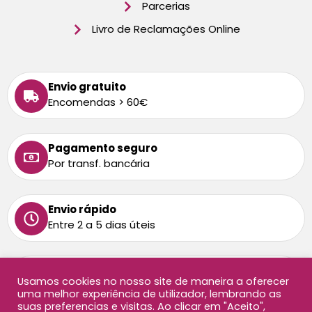
Parcerias
Livro de Reclamações Online
Envio gratuito
Encomendas > 60€
Pagamento seguro
Por transf. bancária
Envio rápido
Entre 2 a 5 dias úteis
Tem alguma dúvida
Usamos cookies no nosso site de maneira a oferecer
Ligue-nos: 213 872 458
uma melhor experiência de utilizador, lembrando as
Chamada para rede fixa nacional
suas preferencias e visitas. Ao clicar em "Aceito",