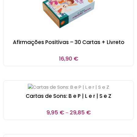
Afirmações Positivas – 30 Cartas + Livreto
16,90
€
Cartas de Sons: B e P | L e r | S e Z
9,95
€
29,85
€
–