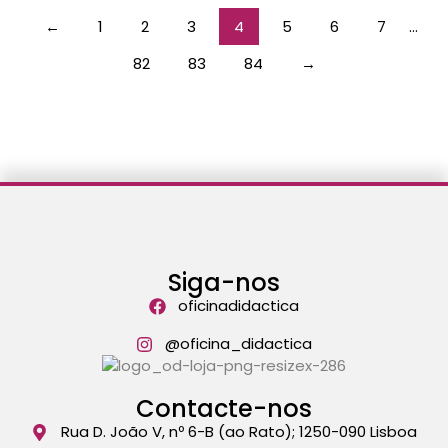
←
1
2
3
4
5
6
7
…
82
83
84
→
Siga-nos
oficinadidactica
@oficina_didactica
Contacte-nos
Rua D. João V, nº 6-B (ao Rato); 1250-090 Lisboa