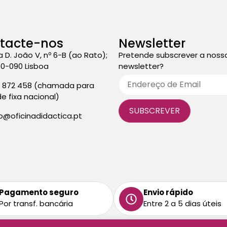
tacte-nos
Newsletter
a D. João V, nº 6-B (ao Rato);
Pretende subscrever a noss
50-090 Lisboa
newsletter?
3 872 458 (chamada para
de fixa nacional)
fo@oficinadidactica.pt
Pagamento seguro
Envio rápido
Por transf. bancária
Entre 2 a 5 dias úteis