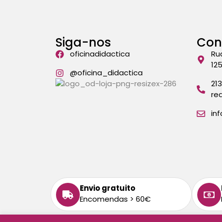
Siga-nos
Con
oficinadidactica
Ru
12
@oficina_didactica
21
re
in
Envio gratuito
Encomendas > 60€