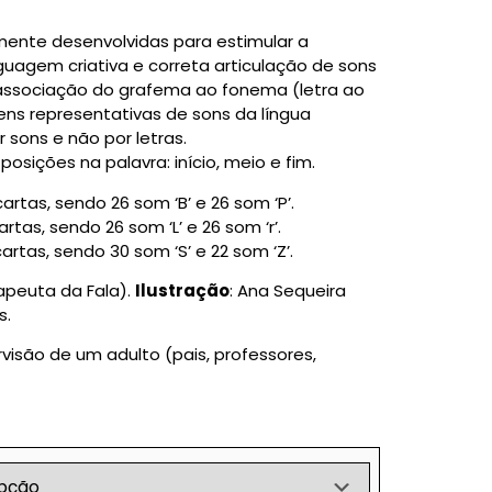
mente desenvolvidas para estimular a
nguagem criativa e correta articulação de sons
 associação do grafema ao fonema (letra ao
ns representativas de sons da língua
sons e não por letras.
sições na palavra: início, meio e fim.
 cartas, sendo 26 som ‘B’ e 26 som ‘P’.
cartas, sendo 26 som ‘L’ e 26 som ‘r’.
artas, sendo 30 som ‘S’ e 22 som ‘Z’.
rapeuta da Fala).
Ilustração
: Ana Sequeira
s.
visão de um adulto (pais, professores,