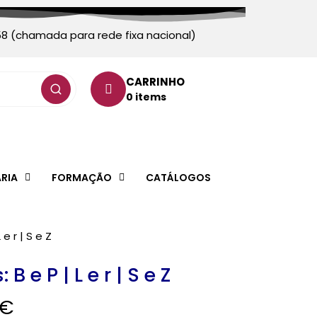
58 (chamada para rede fixa nacional)
CARRINHO
0 items
ARIA
FORMAÇÃO
CATÁLOGOS
e r | S e Z
B e P | L e r | S e Z
€