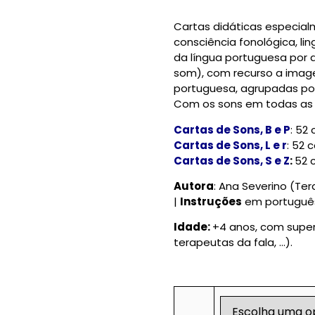
Cartas didáticas especial
consciência fonológica, li
da língua portuguesa por
som), com recurso a image
portuguesa, agrupadas por 
Com os sons em todas as po
Cartas de Sons, B e P
: 52
Cartas de Sons, L e r
: 52 
Cartas de Sons, S e Z
:
52 c
Autora
: Ana Severino (Te
|
Instruções
em portuguê
Idade:
+4 anos, com super
terapeutas da fala, …).