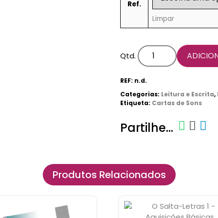
Ref.
Limpar
ADICIO
Qtd.
REF:
n.d.
Categorias:
Leitura e Escrita
,
Etiqueta:
Cartas de Sons
Partilhe...
Produtos Relacionados