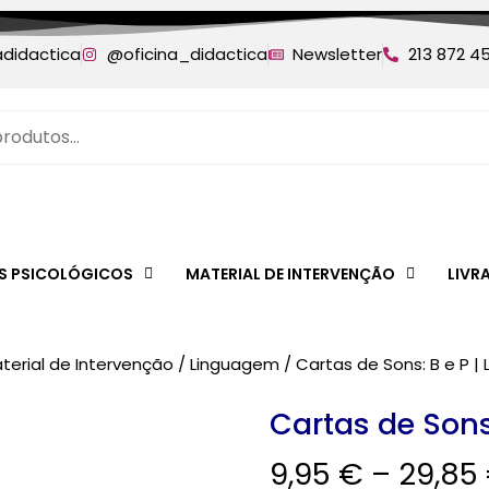
adidactica
@oficina_didactica
Newsletter
213 872 4
ES PSICOLÓGICOS
MATERIAL DE INTERVENÇÃO
LIVR
terial de Intervenção
/
Linguagem
/ Cartas de Sons: B e P | L 
Cartas de Sons: 
9,95
€
–
29,85