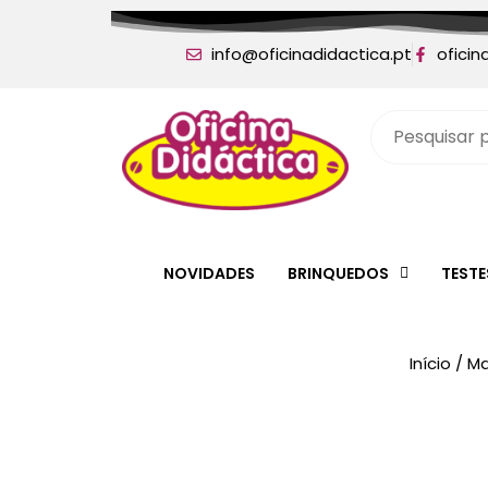
info@oficinadidactica.pt
oficin
NOVIDADES
BRINQUEDOS
TEST
Início
/
Ma