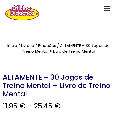
Novidades
Início
/
Livraria
/
Emoções
/ ALTAMENTE – 30 Jogos de
Brinquedos
Treino Mental + Livro de Treino Mental
Testes Psicológicos
Material de Intervenção
ALTAMENTE – 30 Jogos de
Treino Mental + Livro de Treino
Livraria
Mental
Formação
11,95
€
–
25,45
€
Catálogos