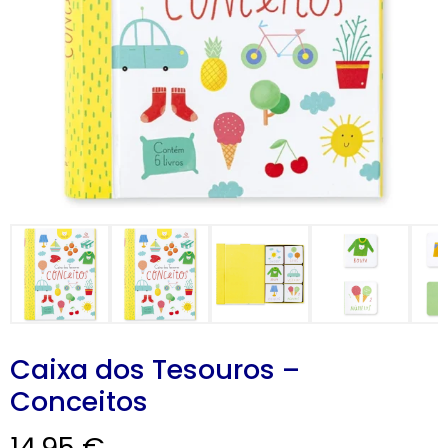
CARRINHO
0 items
Caixa dos Tesouros –
Conceitos
14,95
€