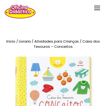
Novidades
Início
/
Livraria
/
Atividades para Crianças
/ Caixa dos
Brinquedos
Tesouros – Conceitos
Testes Psicológicos
Material de Intervenção
Livraria
Formação
Catálogos