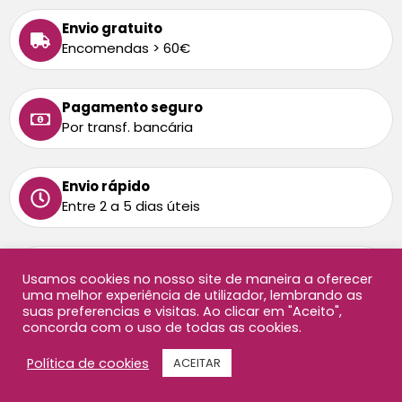
Envio gratuito
Encomendas > 60€
Pagamento seguro
Por transf. bancária
Envio rápido
Entre 2 a 5 dias úteis
Tem alguma dúvida
Usamos cookies no nosso site de maneira a oferecer
Ligue-nos: 213 872 458
uma melhor experiência de utilizador, lembrando as
Chamada para rede fixa nacional
suas preferencias e visitas. Ao clicar em "Aceito",
concorda com o uso de todas as cookies.
Copyright ©2026 Oficina Didáctica, todos os direitos
Política de cookies
ACEITAR
reservados. Website por
AB Sites