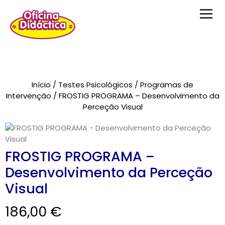
Novidades
Início
/
Testes Psicológicos
/
Programas de
Brinquedos
Intervenção
/ FROSTIG PROGRAMA – Desenvolvimento da
Perceção Visual
Testes Psicológicos
Material de Intervenção
FROSTIG PROGRAMA –
Livraria
Desenvolvimento da Perceção
Formação
Visual
Catálogos
186,00
€