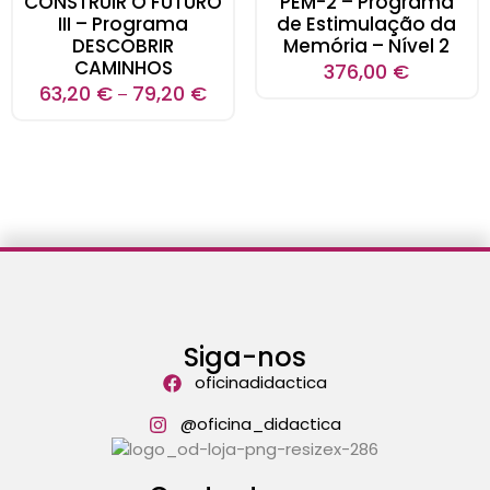
CONSTRUIR O FUTURO
PEM-2 – Programa
III – Programa
de Estimulação da
DESCOBRIR
Memória – Nível 2
CAMINHOS
376,00
€
63,20
€
79,20
€
–
Siga-nos
oficinadidactica
@oficina_didactica