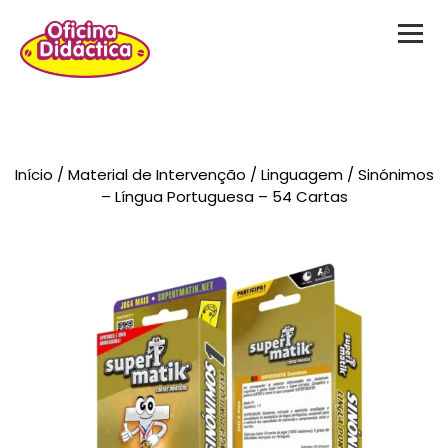
Novidades
Início
/
Material de Intervenção
/
Linguagem
/ Sinónimos
Brinquedos
– Língua Portuguesa – 54 Cartas
Testes Psicológicos
Material de Intervenção
Livraria
Formação
Catálogos