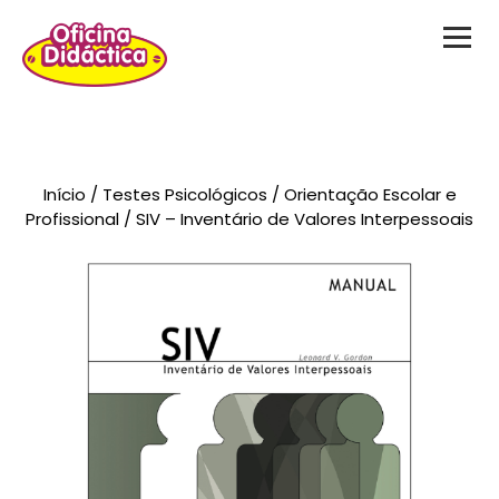
Novidades
Início
/
Testes Psicológicos
/
Orientação Escolar e
Brinquedos
Profissional
/ SIV – Inventário de Valores Interpessoais
Testes Psicológicos
Material de Intervenção
Livraria
Formação
Catálogos