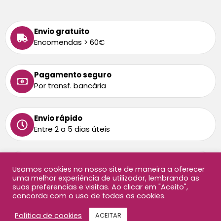
Envio gratuito
Encomendas > 60€
Pagamento seguro
Por transf. bancária
Envio rápido
Entre 2 a 5 dias úteis
Tem alguma dúvida
Usamos cookies no nosso site de maneira a oferecer
Ligue-nos: 213 872 458
uma melhor experiência de utilizador, lembrando as
Chamada para rede fixa nacional
suas preferencias e visitas. Ao clicar em "Aceito",
concorda com o uso de todas as cookies.
Copyright ©2026 Oficina Didáctica, todos os direitos
Política de cookies
ACEITAR