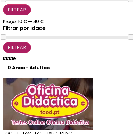
FILTRAR
CARRINHO
0 items
Preço:
10 €
—
40 €
Filtrar por idade
Idade:
GOL-E · TAV · TAS · TALC · PLINC