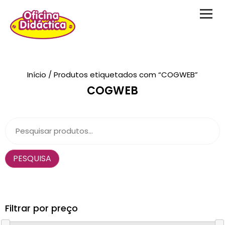
Novidades
Início
/ Produtos etiquetados com “COGWEB”
COGWEB
Brinquedos
Testes Psicológicos
Material de Intervenção
PESQUISA
Livraria
Formação
Catálogos
Filtrar por preço