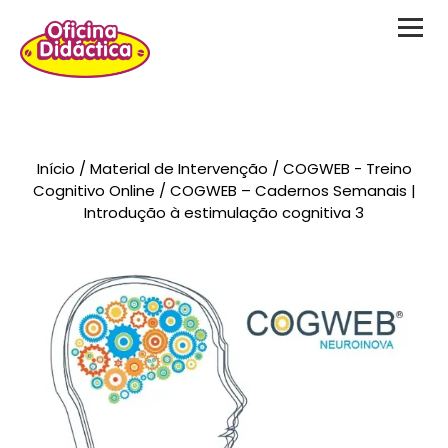
Novidades
Início
/
Material de Intervenção
/
COGWEB - Treino
Brinquedos
Cognitivo Online
/ COGWEB – Cadernos Semanais |
Introdução à estimulação cognitiva 3
Testes Psicológicos
Material de Intervenção
Livraria
Formação
Catálogos