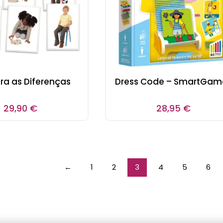
ra as Diferenças
Dress Code – SmartGam
29,90
€
28,95
€
←
1
2
3
4
5
6