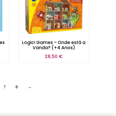
es
Logic! Games – Onde está a
Vanda? (+4 Anos)
28,50
€
7
8
→