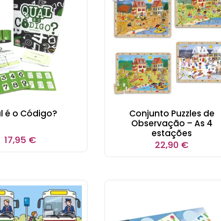
l é o Código?
Conjunto Puzzles de
Observação – As 4
estações
17,95
€
22,90
€