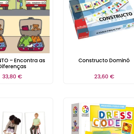
NTO – Encontra as
Constructo Dominó
Diferenças
33,80
€
23,60
€