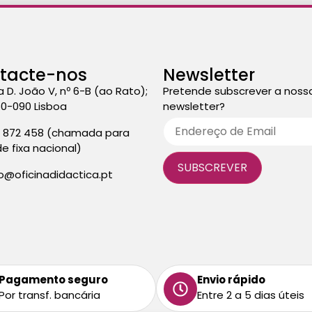
tacte-nos
Newsletter
a D. João V, nº 6-B (ao Rato);
Pretende subscrever a noss
50-090 Lisboa
newsletter?
3 872 458 (chamada para
de fixa nacional)
fo@oficinadidactica.pt
Pagamento seguro
Envio rápido
Por transf. bancária
Entre 2 a 5 dias úteis