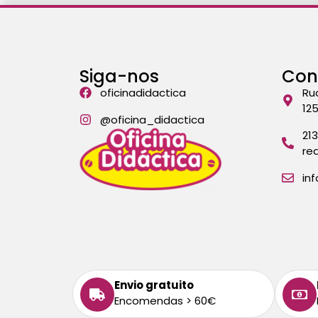
Siga-nos
Con
oficinadidactica
Ru
12
@oficina_didactica
21
re
in
Envio gratuito
Encomendas > 60€