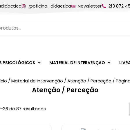
adidactica
@oficina_didactica
Newsletter
213 872 4
S PSICOLÓGICOS
MATERIAL DE INTERVENÇÃO
LIVR
ício
/
Material de Intervenção
/
Atenção / Perceção
/ Página
Atenção / Perceção
–36 de 87 resultados