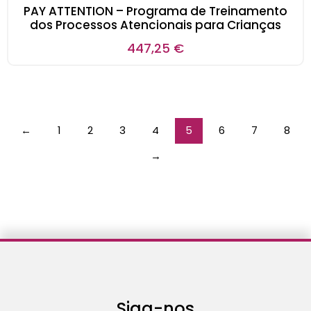
PAY ATTENTION – Programa de Treinamento
dos Processos Atencionais para Crianças
447,25
€
←
1
2
3
4
5
6
7
8
→
Siga-nos