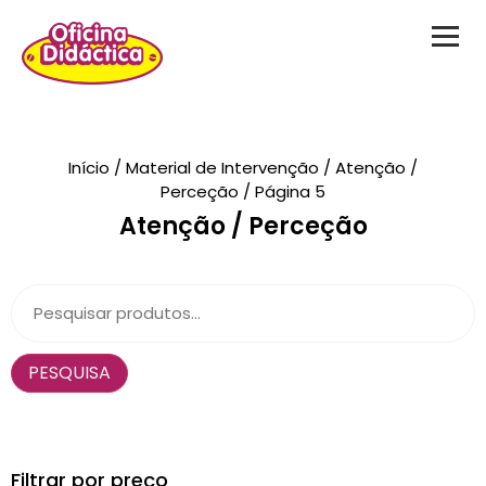
Novidades
Início
/
Material de Intervenção
/
Atenção /
Perceção
/ Página 5
Brinquedos
Atenção / Perceção
Testes Psicológicos
Material de Intervenção
Livraria
PESQUISA
Formação
Catálogos
Filtrar por preço