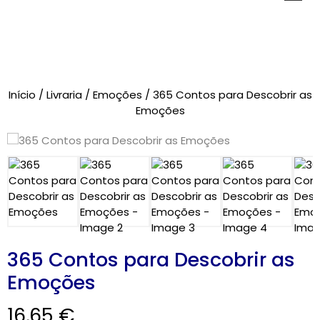
Novidades
Início
/
Livraria
/
Emoções
/ 365 Contos para Descobrir as
Brinquedos
Emoções
Testes Psicológicos
Material de Intervenção
Livraria
Formação
365 Contos para Descobrir as
Catálogos
Emoções
16,65
€