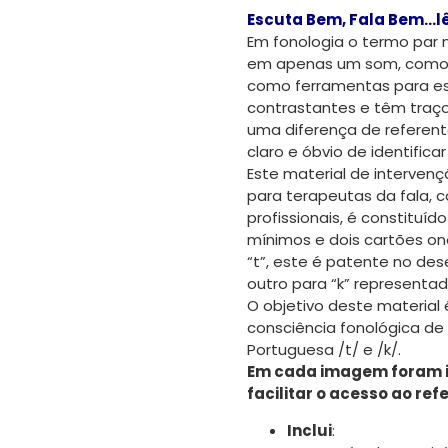
Escuta Bem, Fala Bem…l
Em fonologia o termo par 
em apenas um som, como 
como ferramentas para est
contrastantes e têm traços
uma diferença de referent
claro e óbvio de identific
Este material de interven
para terapeutas da fala, c
profissionais, é constituí
mínimos e dois cartões o
“t”, este é patente no de
outro para “k” representa
O objetivo deste material 
consciência fonológica de 
Portuguesa /t/ e /k/.
Em cada imagem foram i
facilitar o acesso ao ref
Inclui
: