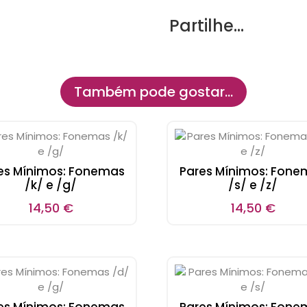
Partilhe...
Também pode gostar…
es Mínimos: Fonemas
Pares Mínimos: Fone
/k/ e /g/
/s/ e /z/
14,50
€
14,50
€