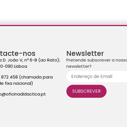
tacte-nos
Newsletter
a D. João V, nº 6-B (ao Rato);
Pretende subscrever a noss
50-090 Lisboa
newsletter?
3 872 458 (chamada para
de fixa nacional)
fo@oficinadidactica.pt