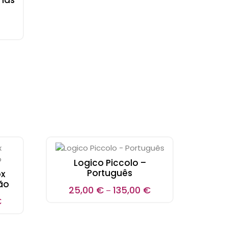
mas
Logico Piccolo –
Português
ox
ão
25,00
€
135,00
€
–
€