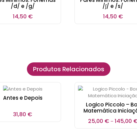
es Mínimos: Fonemas
Pares Mínimos: Fone
/d/ e /g/
/ʃ/ e /s/
14,50
€
14,50
€
Produtos Relacionados
Antes e Depois
Logico Piccolo – B
Matemática Iniciaç
31,80
€
25,00
€
145,00
–