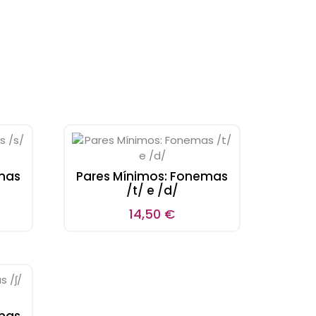
mas
Pares Mínimos: Fonemas
/t/ e /d/
14,50
€