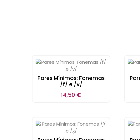
Pares Mínimos: Fonemas
Par
/f/ e /v/
14,50
€