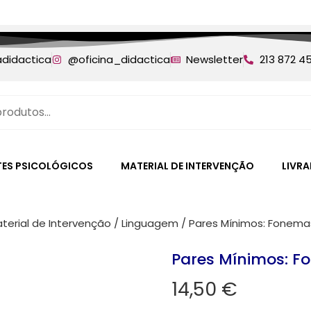
adidactica
@oficina_didactica
Newsletter
213 872 4
TES PSICOLÓGICOS
MATERIAL DE INTERVENÇÃO
LIVRA
terial de Intervenção
/
Linguagem
/ Pares Mínimos: Fonemas
Pares Mínimos: Fo
14,50
€