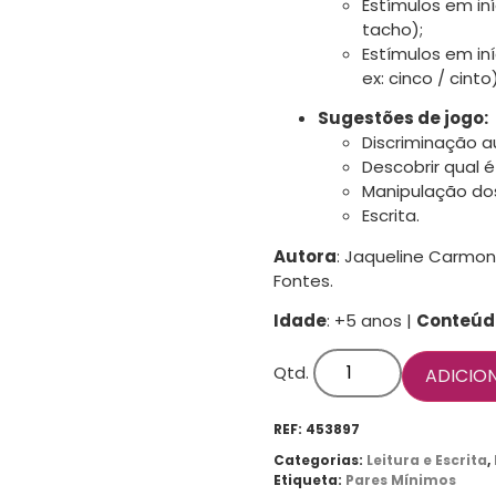
Estímulos em iníc
tacho);
Estímulos em iní
ex: cinco / cinto)
Sugestões de jogo:
Discriminação au
Descobrir qual é
Manipulação do
Escrita.
Autora
: Jaqueline Carmon
Fontes.
Idade
: +5 anos |
Conteúd
Qtd.
ADICIO
REF:
453897
Categorias:
Leitura e Escrita
,
Etiqueta:
Pares Mínimos