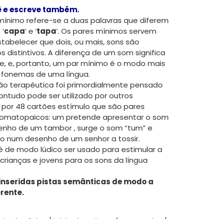
ê e escreve também.
mínimo refere-se a duas palavras que diferem
‘
capa
’ e ‘
tapa
’. Os pares mínimos servem
abelecer que dois, ou mais, sons são
 distintivos. A diferença de um som significa
e, e, portanto, um par mínimo é o modo mais
ar fonemas de uma língua.
ção terapêutica foi primordialmente pensado
ontudo pode ser utilizado por outros
do por 48 cartões estímulo que são pares
nomatopaicos: um pretende apresentar o som
senho de um tambor , surge o som “tum” e
do num desenho de um senhor a tossir.
é de modo lúdico ser usado para estimular a
crianças e jovens para os sons da língua
nseridas pistas semânticas de modo a
erente.