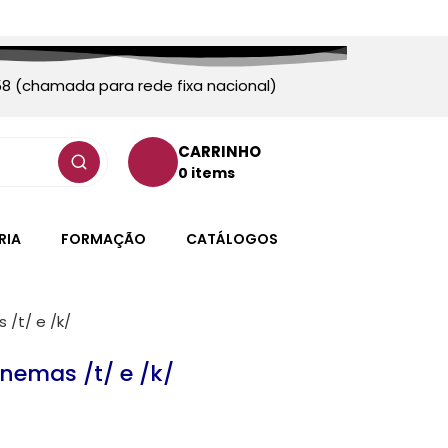
58 (chamada para rede fixa nacional)
CARRINHO
0 items
RIA
FORMAÇÃO
CATÁLOGOS
 /t/ e /k/
nemas /t/ e /k/