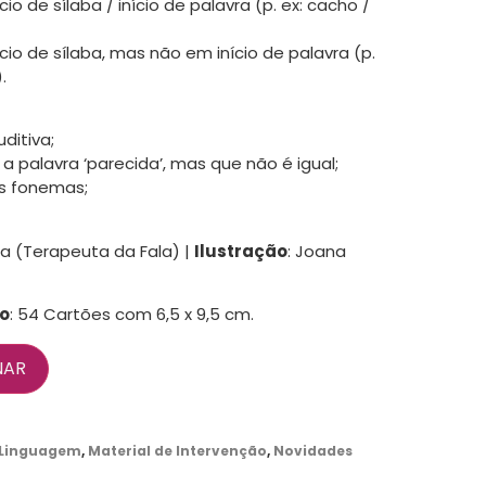
io de sílaba / início de palavra (p. ex: cacho /
cio de sílaba, mas não em início de palavra (p.
.
ditiva;
 a palavra ‘parecida’, mas que não é igual;
s fonemas;
a (Terapeuta da Fala) |
Ilustração
: Joana
o
: 54 Cartões com 6,5 x 9,5 cm.
NAR
Linguagem
,
Material de Intervenção
,
Novidades