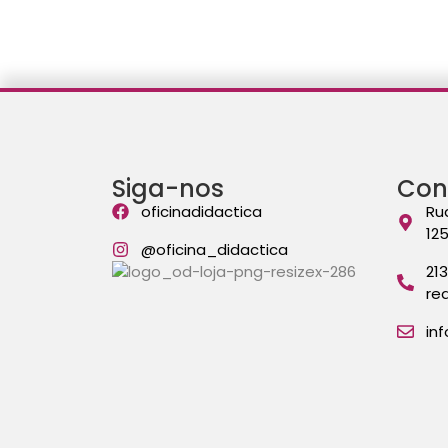
Siga-nos
Con
oficinadidactica
Ru
12
@oficina_didactica
21
re
in