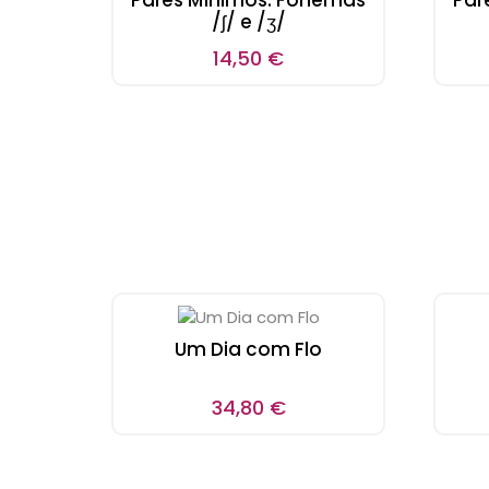
Pares Mínimos: Fonemas
Par
/ʃ/ e /ʒ/
14,50
€
Um Dia com Flo
34,80
€