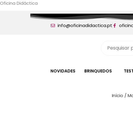
Oficina Didáctica
info@oficinadidactica.pt
oficin
NOVIDADES
BRINQUEDOS
TES
Início
/
Ma