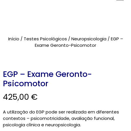
Novidades
Início
/
Testes Psicológicos
/
Neuropsicologia
/ EGP –
Brinquedos
Exame Geronto-Psicomotor
Testes Psicológicos
Material de Intervenção
EGP – Exame Geronto-
Psicomotor
Livraria
425,00
€
Formação
Catálogos
A utilização do EGP pode ser realizada em diferentes
contextos – psicomotricidade, avaliação funcional,
psicologia clínica e neuropsicologia.