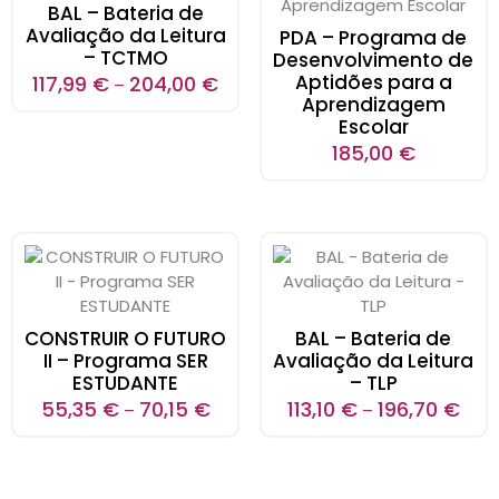
BAL – Bateria de
Avaliação da Leitura
PDA – Programa de
– TCTMO
Desenvolvimento de
Aptidões para a
117,99
€
204,00
€
–
Aprendizagem
Escolar
185,00
€
CONSTRUIR O FUTURO
BAL – Bateria de
II – Programa SER
Avaliação da Leitura
ESTUDANTE
– TLP
55,35
€
70,15
€
113,10
€
196,70
€
–
–