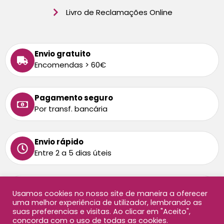
Livro de Reclamações Online
Envio gratuito
Encomendas > 60€
Pagamento seguro
Por transf. bancária
Envio rápido
Entre 2 a 5 dias úteis
Tem alguma dúvida
Usamos cookies no nosso site de maneira a oferecer
Ligue-nos: 213 872 458
uma melhor experiência de utilizador, lembrando as
Chamada para rede fixa nacional
suas preferencias e visitas. Ao clicar em "Aceito",
concorda com o uso de todas as cookies.