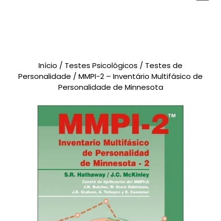
Novidades
Brinquedos
Testes Psicológicos
Material de Intervenção
Livraria
Início
/
Testes Psicológicos
/
Testes de
Formação
Catálogos
Personalidade
/ MMPI-2 – Inventário Multifásico de
Personalidade de Minnesota
CARRINHO
0 items