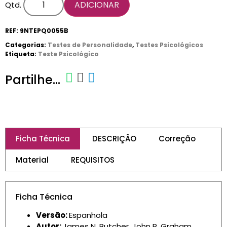
ADICIONAR
Qtd.
REF:
9NTEPQ0055B
Categorias:
Testes de Personalidade
,
Testes Psicológicos
Etiqueta:
Teste Psicológico
Partilhe...
Ficha Técnica
DESCRIÇÃO
Correção
Material
REQUISITOS
Ficha Técnica
Versão:
Espanhola
Autor:
James N. Butcher, John R. Graham,