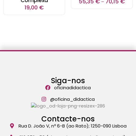
Complexa
55,35
€
70,15
€
–
19,00
€
Siga-nos
oficinadidactica
@oficina_didactica
Contacte-nos
Rua D. João V, nº 6-B (ao Rato); 1250-090 Lisboa