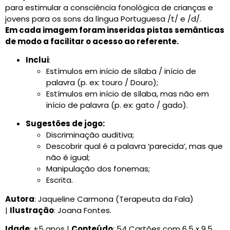
para estimular a consciência fonológica de crianças e
jovens para os sons da língua Portuguesa /t/ e /d/.
Em cada imagem foram inseridas pistas semânticas
de modo a facilitar o acesso ao referente.
Inclui
:
Estímulos em início de sílaba / início de
palavra (p. ex: touro / Douro);
Estímulos em início de sílaba, mas não em
início de palavra (p. ex: gato / gado).
Sugestões de jogo:
Discriminação auditiva;
Descobrir qual é a palavra ‘parecida’, mas que
não é igual;
Manipulação dos fonemas;
Escrita.
Autora
: Jaqueline Carmona (Terapeuta da Fala)
|
Ilustração
: Joana Fontes.
Idade
: +5 anos |
Conteúdo
: 54 Cartões com 6,5 x 9,5