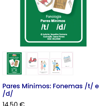
CARRINHO
0 items
Pares Mínimos: Fonemas /t/ e
/d/
14,50
€