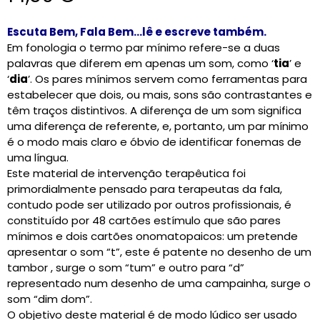
Escuta Bem, Fala Bem…lê e escreve também.
Em fonologia o termo par mínimo refere-se a duas
palavras que diferem em apenas um som, como ‘
tia
’ e
‘
dia
’. Os pares mínimos servem como ferramentas para
estabelecer que dois, ou mais, sons são contrastantes e
têm traços distintivos. A diferença de um som significa
uma diferença de referente, e, portanto, um par mínimo
é o modo mais claro e óbvio de identificar fonemas de
uma língua.
Este material de intervenção terapêutica foi
primordialmente pensado para terapeutas da fala,
contudo pode ser utilizado por outros profissionais, é
constituído por 48 cartões estímulo que são pares
mínimos e dois cartões onomatopaicos: um pretende
apresentar o som “t”, este é patente no desenho de um
tambor , surge o som “tum” e outro para “d”
representado num desenho de uma campainha, surge o
som “dim dom”.
O objetivo deste material é de modo lúdico ser usado