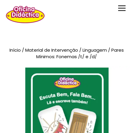
Novidades
Início
/
Material de Intervenção
/
Linguagem
/ Pares
Brinquedos
Mínimos: Fonemas /t/ e /d/
Testes Psicológicos
Material de Intervenção
Livraria
Formação
Catálogos