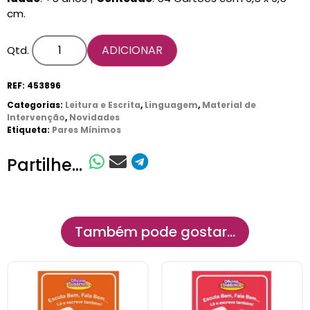
cm.
ADICIONAR
Qtd.
REF:
453896
Categorias:
Leitura e Escrita
,
Linguagem
,
Material de
Intervenção
,
Novidades
Etiqueta:
Pares Mínimos
Partilhe...
Também pode gostar…