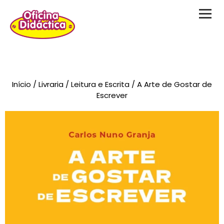
Novidades
Início
/
Livraria
/
Leitura e Escrita
/ A Arte de Gostar de
Brinquedos
Escrever
Testes Psicológicos
Material de Intervenção
Livraria
Formação
Catálogos