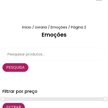
Novidades
Início
/
Livraria
/
Emoções
/ Página 2
Emoções
Brinquedos
Testes Psicológicos
Material de Intervenção
PESQUISA
Livraria
Formação
Catálogos
Filtrar por preço
FILTRAR