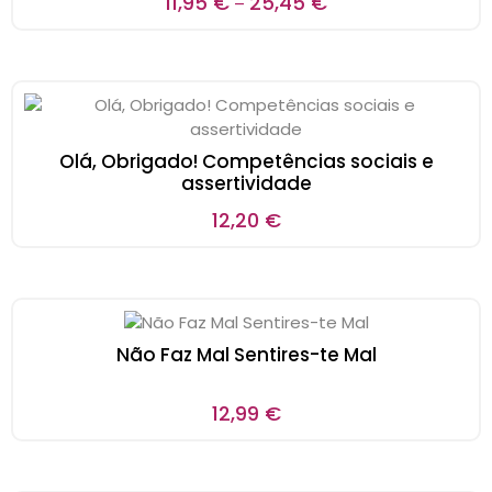
11,95
€
25,45
€
–
Olá, Obrigado! Competências sociais e
assertividade
12,20
€
Não Faz Mal Sentires-te Mal
12,99
€